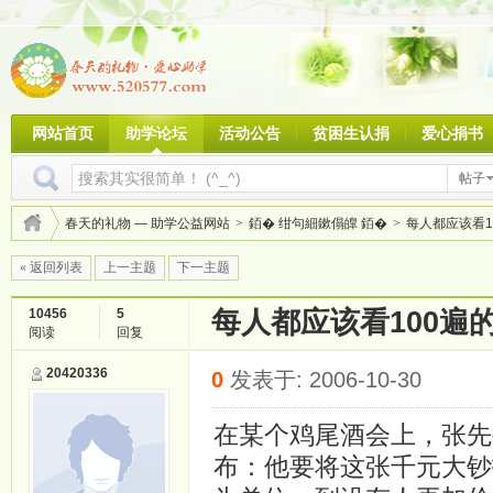
网站首页
助学论坛
活动公告
贫困生认捐
爱心捐书
帖子
春天的礼物 — 助学公益网站
>
銆� 绀句細鏉傝皥 銆�
>
每人都应该看10
« 返回列表
上一主题
下一主题
10456
5
每人都应该看100遍
阅读
回复
20420336
0
发表于: 2006-10-30
在某个鸡尾酒会上，张先
布：他要将这张千元大钞