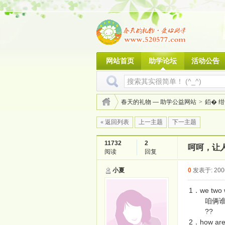
网站首页
助学论坛
活动公告
春天的礼物 — 助学公益网站
>
銆� 
« 返回列表
上一主题
下一主题
11732
2
呵呵，让
阅读
回复
小夏
0
发表于: 2006
1．we two 
咱俩谁
??
2．how are 