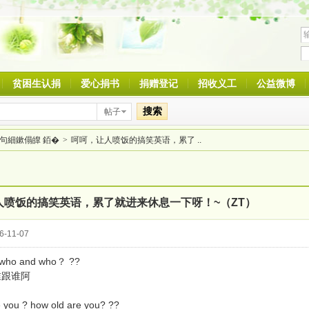
贫困生认捐
爱心捐书
捐赠登记
招收义工
公益微博
搜索
帖子
绀句細鏉傝皥 銆�
>
呵呵，让人喷饭的搞笑英语，累了 ..
人喷饭的搞笑英语，累了就进来休息一下呀！~（ZT）
-11-07
who and who？ ??
跟谁阿
you ? how old are you? ??