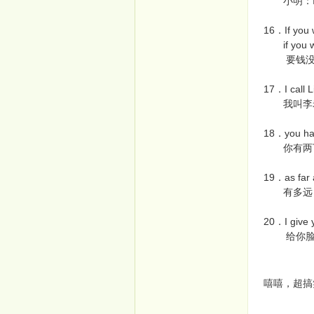
小明：I am 
16．If you 
if you wan
要钱没有
17．I call L
我叫李老大
18．you ha
你有两下
19．as far 
有多远，
20．I give 
给你脸你
嘻嘻，超搞