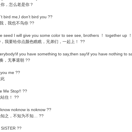
，怎么老是你？
 bird me,I don’t bird you ??
，我也不鸟你 ??
 seed I will give you some color to see see, brothers ！ together up 
要给你点颜色瞧瞧，兄弟们，一起上！ ??
rybody!if you have something to say,then say!if you have nothing to s
，无事退朝 ??
you me ??
此
 Me Stop!! ??
住！ ??
 know noknow is noknow ??
之，不知为不知… ??
SISTER ??