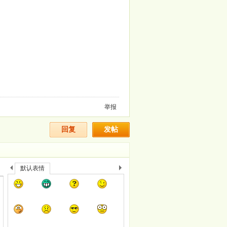
举报
回复
发帖
默认表情
上
下
一
一
个
个