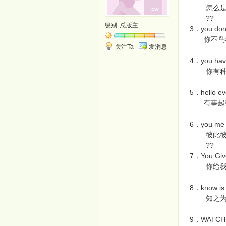
怎么是你
??
级别:
总版主
3．you don’t
你不鸟我
关注Ta
发消息
4．you have
你有种，我
5．hello eve
有事起奏
6．you me 
彼此彼
??
7．You Give
你给我站
8．know is
知之为知
9．WATCH 