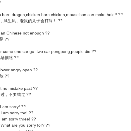
?
born dragon,chicken born chicken,mouse’son can make hole!! ??
生凤，老鼠的儿子会打洞！ ??
an Chinese not enough ??
 ??
 come one car go ,two car pengpeng,people die ??
描述 ??
lower angry open ??
 ??
 no mistake past ??
，不要错过 ??
m sorry! ??
sorry too! ??
sorry three! ??
are you sorry for? ??