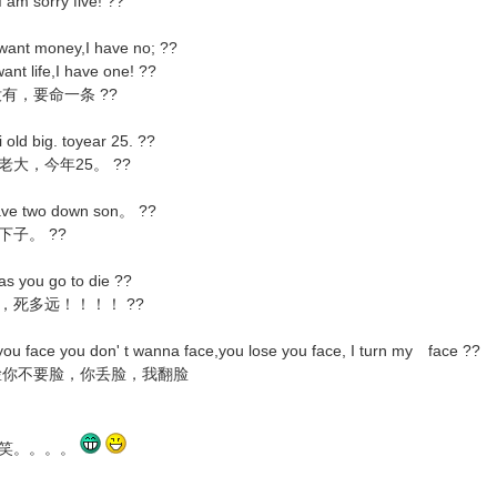
sorry five! ??
want money,I have no; ??
t life,I have one! ??
，要命一条 ??
i old big. toyear 25. ??
，今年25。 ??
ve two down son。 ??
子。 ??
as you go to die ??
死多远！！！！ ??
you face you don' t wanna face,you lose you face, I turn my face ??
不要脸，你丢脸，我翻脸
笑。。。。