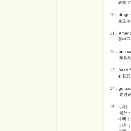
表妹 ?
10．dragon 
龙生龙，凤
11．Americ
美中不足
12．one car
车祸现场
13．heart f
心花怒放
14．go past
走过路过
15．小明：I a
老外：I am 
小明：I am 
老外：What 