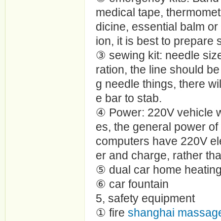
medical tape, thermomete
dicine, essential balm or 
ion, it is best to prepar
③ sewing kit: needle si
ration, the line should be
g needle things, there wil
e bar to stab.
④ Power: 220V vehicle w
es, the general power of
computers have 220V elec
er and charge, rather t
⑤ dual car home heating
⑥ car fountain
5, safety equipment
① fire
shanghai massag