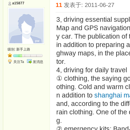
a15877
11
发表于: 2011-06-27
3, driving essential supp
Map and GPS navigation 
y car. The publication of
in addition to preparing
级别:
新手上路
ghway maps, in the place
tor.
关注Ta
发消息
4, driving for daily travel
① clothing, the saying go
othing. Cold and warm cl
n addition to
shanghai m
and, according to the dif
rain clothing. One of the 
g.
② emergency kits: Band