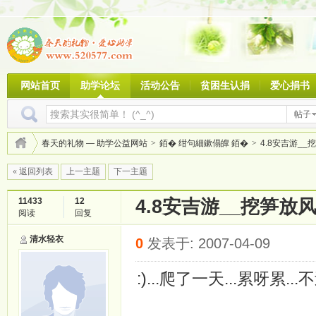
网站首页
助学论坛
活动公告
贫困生认捐
爱心捐书
帖子
春天的礼物 — 助学公益网站
>
銆� 绀句細鏉傝皥 銆�
>
4.8安吉游__
« 返回列表
上一主题
下一主题
11433
12
4.8安吉游__挖笋放
阅读
回复
清水轻衣
0
发表于: 2007-04-09
:)...爬了一天...累呀累..