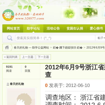
网站首页
助学论坛
活动公告
贫困生认捐
爱心捐书
帖子
春天的礼物 — 助学公益网站
>
銆� 鐖卞績鎹愪功 銆�
>
2012年6月9
« 返回列表
上一主题
下一主题
2012年6月9号浙
9191
0
阅读
回复
查
春天的礼物
0
发表于: 2012-06-10
调查地区： 浙江省
调查时间： 2012-6-