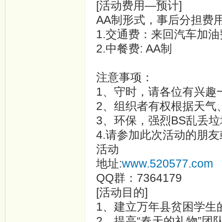
[活动费用—预计]
AA制形式，事后分担费
1.交通费：来回汽车加油
2.中餐费: AA制
注意事项：
1、守时，请各位有兴趣
2、组织者有权根据天气
3、环保，强烈BS乱丢
4.请参加此次活动的朋
活动
地址:
www.520577.com
QQ群：7364179
[活动目的]
1、建立万年县贫困学生
2、提高“春天的礼物”