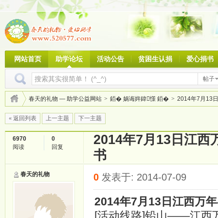
网站首页
助学论坛
活动公告
贫困生认捐
爱心捐书
帖子
春天的礼物 — 助学公益网站
>
銆� 娲诲姩鍏憡 銆�
>
2014年7月13
« 返回列表
上一主题
下一主题
2014年7月13日
6970
0
阅读
回复
书
春天的礼物
0
发表于: 2014-07-09
2014年7月13日江西
[活动线路]铅山——江