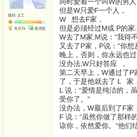
同时爱着一个叫W的男人
但是W只爱F一个人，
级别:
义工
W 想去F家，
但是必须经过M或 P的家
关注Ta
发消息
W去了M家,M说：“我
又去了P家，P说：“你
晚上，否则，你永远也过
没办法,W只好答应 。
第二天早上，W通过了P
了，于是他就去了 L 家
L 说：“爱情是纯洁的
受你了。”
没办法，W最后到了F家
F 说：“虽然你做了那
谅你，依然爱你。”他们