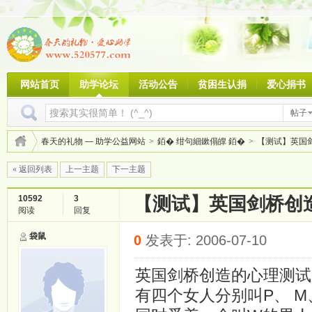
网站首页
助学论坛
活动公告
贫困生认捐
爱心捐书
帖子
春天的礼物 — 助学公益网站
>
銆� 绀句細鏉傝皥 銆�
>
【测试】英国剑
« 返回列表
上一主题
下一主题
10592
3
【测试】英国剑桥创
阅读
回复
袋鼠
0
发表于: 2006-07-10
英国剑桥创造的心理测试
有四个女人分别叫P、 M、