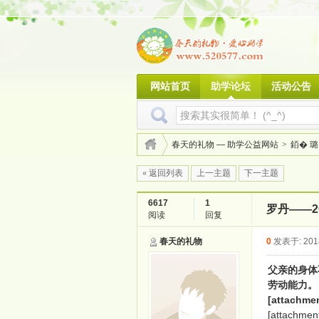
网站首页
助学论坛
活动公告
春天的礼物 — 助学公益网站
>
銆� 璐
« 返回列表
上一主题
下一主题
6617
1
罗丹——20
阅读
回复
春天的礼物
0
发表于: 2018
父亲的身体
劳动能力。
[attachme
[attachmen