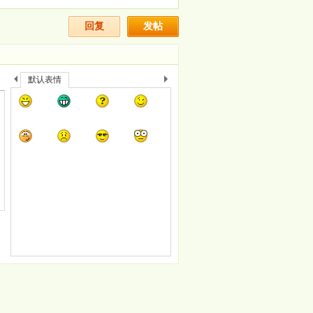
回复
发帖
默认表情
上
下
一
一
个
个