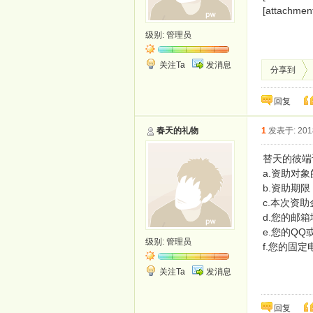
[attachmen
级别:
管理员
关注Ta
发消息
分享到
回复
春天的礼物
1
发表于: 2018
替天的彼端
a.资助对象
b.资助
c.本次资
d.您的邮箱地
e.您的QQ或
级别:
管理员
f.您的固定电
关注Ta
发消息
回复