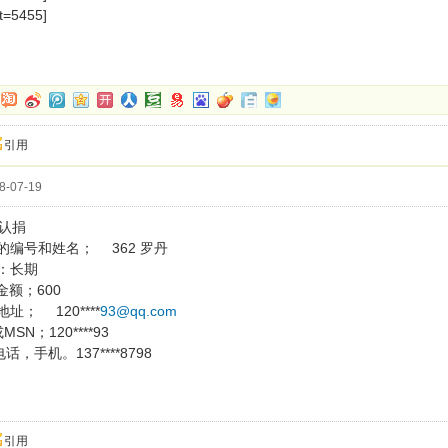
t=5455]
引用
-07-19
认捐
的编号和姓名； 362 罗丹
期限：长期
助金额；600
址； 120****
93@qq.com
MSN；120****93
话，手机。137****8798
引用