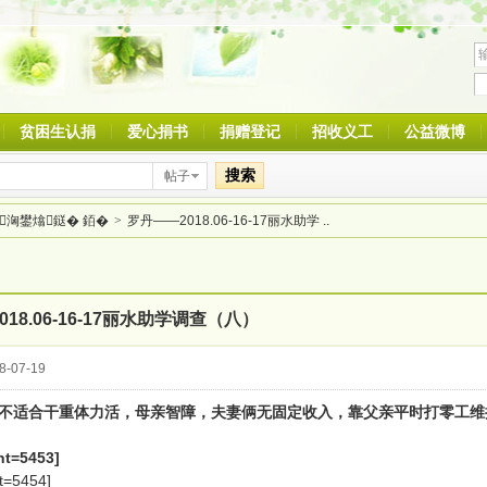
贫困生认捐
爱心捐书
捐赠登记
招收义工
公益微博
搜索
帖子
洶鐢熻鎹� 銆�
>
罗丹——2018.06-16-17丽水助学 ..
18.06-16-17丽水助学调查（八）
-07-19
不适合干重体力活，母亲智障，夫妻俩无固定收入，靠父亲平时打零工维
nt=5453]
t=5454]