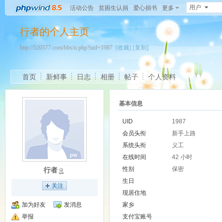
用户
活动公告
贫困生认捐
爱心捐书
更多
行者的个人主页
http://520577.com/bbs/u.php?uid=1987
[收藏]
[复制]
首页
新鲜事
日志
相册
帖子
个人资料
基本信息
UID
1987
会员头衔
新手上路
系统头衔
义工
在线时间
42 小时
性别
保密
行者
生日
关注
现居住地
加为好友
发消息
家乡
举报
支付宝账号