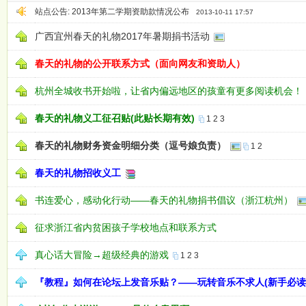
站点公告:
2013年第二学期资助款情况公布
2013-10-11 17:57
广西宜州春天的礼物2017年暑期捐书活动
春天的礼物的公开联系方式（面向网友和资助人）
杭州全城收书开始啦，让省内偏远地区的孩童有更多阅读机会！
春天的礼物义工征召贴(此贴长期有效)
1
2
3
春天的礼物财务资金明细分类（逗号娘负责）
1
2
春天的礼物招收义工
书连爱心，感动化行动——春天的礼物捐书倡议（浙江杭州）
征求浙江省内贫困孩子学校地点和联系方式
真心话大冒险→超级经典的游戏
1
2
3
『教程』如何在论坛上发音乐贴？——玩转音乐不求人(新手必