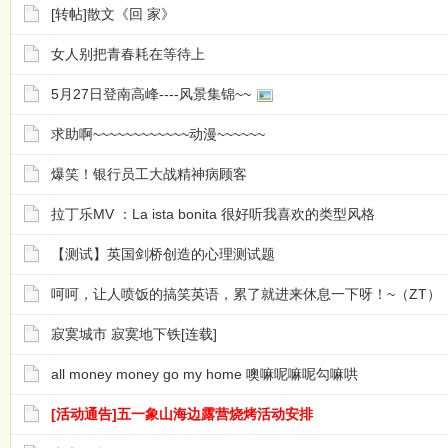
[转帖]散文《回 家》
女人别把青春耗在等待上
5月27日登南高峰----风景集锦~~
求助啊~~~~~~~~~~~~动漫~~~~~~
爆笑！银行员工大战精神病顾客
拉丁乐MV ：La ista bonita 很好听我喜欢的类型风格
【测试】英国剑桥创造的心理测试题
呵呵，让人喷饭的搞笑英语，累了就进来休息一下呀！~（ZT）
寂寞城市 寂寞地下铁[连载]
all money money go my home 噢嘛呢嘛呢勾嘛哄
[活动通告]五一象山海边露营烧烤活动安排