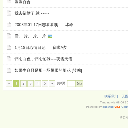
幽幽百合
我去征婚了,续~~~~
2008年01.17日志看看噢-----冰峰
雪,一片,一片,一片
1月19日心情日记-----多啦A梦
怀念白色，怀念忙碌----夜雪天儀
如果生命只是那一场耀眼的烟花 [转贴]
共8页
«
1
2
3
4
5
»
Go
联系我们
无
Time now is:08-06 1
Powered by
phpwind
v8.5
Certi
浙公网安