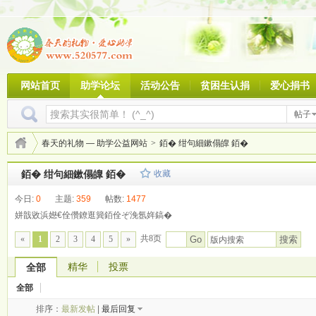
网站首页
助学论坛
活动公告
贫困生认捐
爱心捐书
帖子
春天的礼物 — 助学公益网站
>
銆� 绀句細鏉傝皥 銆�
銆� 绀句細鏉傝皥 銆�
收藏
今日:
0
主题:
359
帖数:
1477
姘戠敓浜嬨€佺儹鐐逛簨銆佺ぞ浼氬姩鎬�
共8页
搜索
«
1
2
3
4
5
»
Go
精华
投票
全部
全部
排序：
最新发帖
|
最后回复