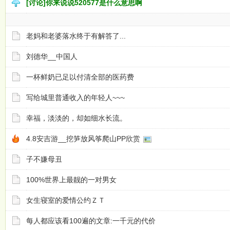
[讨论]你来说说520577是什么意思啊
老妈和老婆落水终于有解答了...
刘德华__中国人
一杯鲜奶已足以付清全部的医药费
写给城里普通收入的年轻人~~~
幸福，淡淡的，却如细水长流。
4.8安吉游__挖笋放风筝爬山PP欣赏
子不嫌母丑
100%世界上最靓的一对男女
女生寝室的爱情公约ＺＴ
每人都应该看100遍的文章:一千元的代价